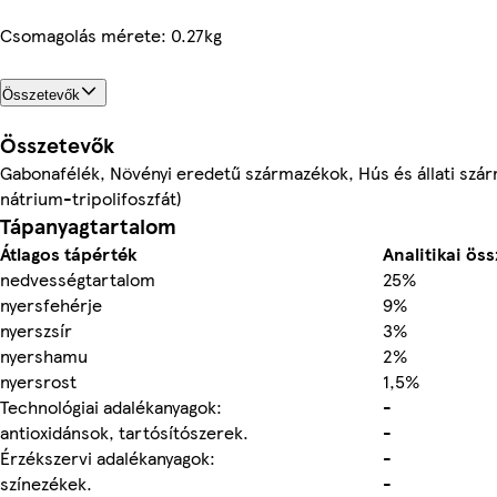
Csomagolás mérete: 0.27kg
Összetevők
Összetevők
Gabonafélék, Növényi eredetű származékok, Hús és állati szár
nátrium-tripolifoszfát)
Tápanyagtartalom
Átlagos tápérték
Analitikai ös
nedvességtartalom
25%
nyersfehérje
9%
nyerszsír
3%
nyershamu
2%
nyersrost
1,5%
Technológiai adalékanyagok:
-
antioxidánsok, tartósítószerek.
-
Érzékszervi adalékanyagok:
-
színezékek.
-