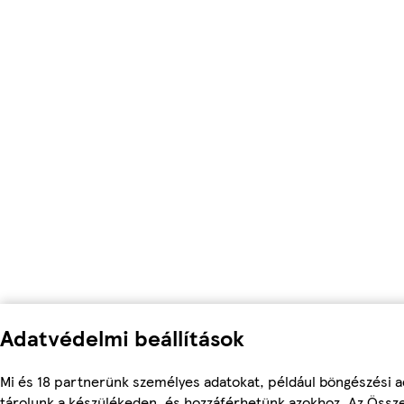
Adatvédelmi beállítások
Mi és 18 partnerünk személyes adatokat, például böngészési a
tárolunk a készülékeden, és hozzáférhetünk azokhoz. Az Össz