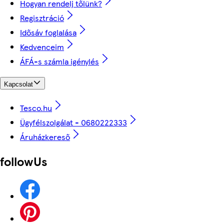
Hogyan rendelj tőlünk?
Regisztráció
Idősáv foglalása
Kedvenceim
ÁFÁ-s számla igénylés
Kapcsolat
Tesco.hu
Ügyfélszolgálat - 0680222333
Áruházkereső
followUs