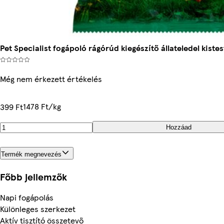
Pet Specialist fogápoló rágórúd kiegészítő állateledel kiste
Még nem érkezett értékelés
1478 Ft/kg
399 Ft
Hozzáad
Termék megnevezés
Főbb jellemzők
Napi fogápolás
Különleges szerkezet
Aktív tisztító összetevő