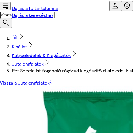
Ugrás a fő tartalomra
Ugrás a kereséshez
Kisállat
Kutyaeledelek & Kiegészítők
Jutalomfalatok
Pet Specialist fogápoló rágórúd kiegészítő állateledel ki
Vissza a Jutalomfalatok