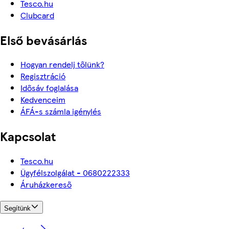
Tesco.hu
Clubcard
Első bevásárlás
Hogyan rendelj tőlünk?
Regisztráció
Idősáv foglalása
Kedvenceim
ÁFÁ-s számla igénylés
Kapcsolat
Tesco.hu
Ügyfélszolgálat - 0680222333
Áruházkereső
Segítünk