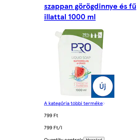
szappan görögdinnye és fű
illattal 1000 ml
A kategória többi terméke
799 Ft
799 Ft/l
Quantity controls