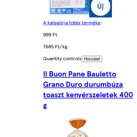
A kategória többi terméke
999 Ft
7685 Ft/kg
Quantity controls
Hozzáad
Il Buon Pane Bauletto
Grano Duro durumbúza
toaszt kenyérszeletek 400
g