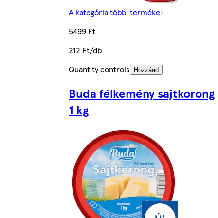
A kategória többi terméke
5499 Ft
212 Ft/db
Quantity controls
Hozzáad
Buda félkemény sajtkorong
1 kg