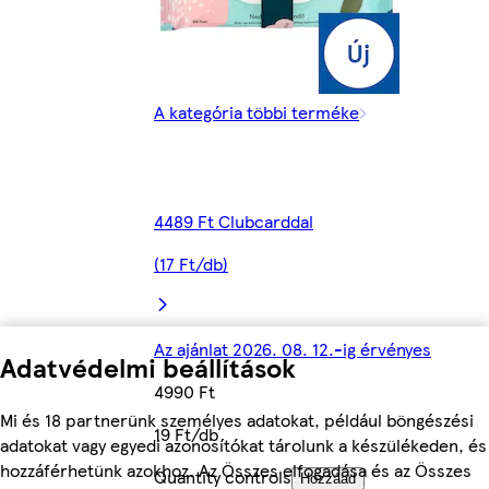
A kategória többi terméke
4489 Ft Clubcarddal
(17 Ft/db)
Az ajánlat 2026. 08. 12.-ig érvényes
Adatvédelmi beállítások
4990 Ft
Mi és 18 partnerünk személyes adatokat, például böngészési
19 Ft/db
adatokat vagy egyedi azonosítókat tárolunk a készülékeden, és
hozzáférhetünk azokhoz. Az Összes elfogadása és az Összes
Quantity controls
Hozzáad