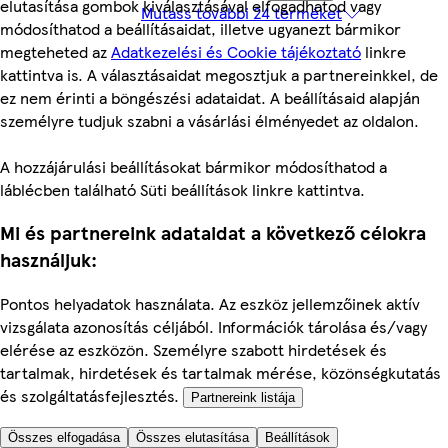
elutasítása gombok kiválasztásával elfogadhatod vagy
Mutass további 24 terméket
módosíthatod a beállításaidat, illetve ugyanezt bármikor
megteheted az
Adatkezelési és Cookie tájékoztató
linkre
kattintva is. A választásaidat megosztjuk a partnereinkkel, de
ez nem érinti a böngészési adataidat. A beállításaid alapján
személyre tudjuk szabni a vásárlási élményedet az oldalon.
A hozzájárulási beállításokat bármikor módosíthatod a
láblécben található Süti beállítások linkre kattintva.
Mi és partnereink adataidat a következő célokra
használjuk:
Pontos helyadatok használata. Az eszköz jellemzőinek aktív
vizsgálata azonosítás céljából. Információk tárolása és/vagy
elérése az eszközön. Személyre szabott hirdetések és
tartalmak, hirdetések és tartalmak mérése, közönségkutatás
és szolgáltatásfejlesztés.
Partnereink listája
Összes elfogadása
Összes elutasítása
Beállítások