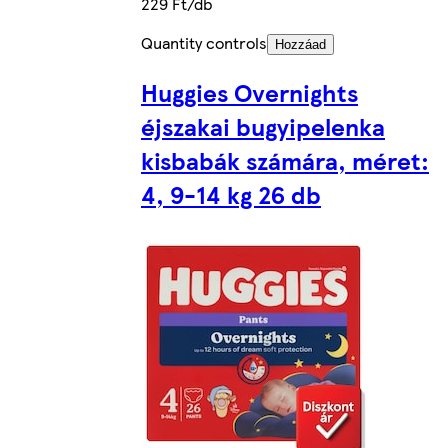
229 Ft/db
Quantity controls
Hozzáad
Huggies Overnights
éjszakai bugyipelenka
kisbabák számára, méret:
4, 9-14 kg 26 db