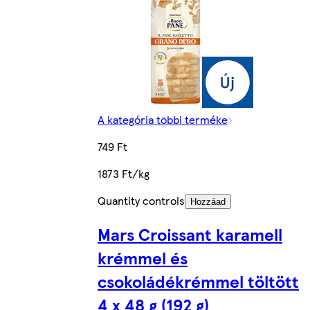
A kategória többi terméke
749 Ft
1873 Ft/kg
Quantity controls
Hozzáad
Mars Croissant karamell
krémmel és
csokoládékrémmel töltött
4 x 48 g (192 g)