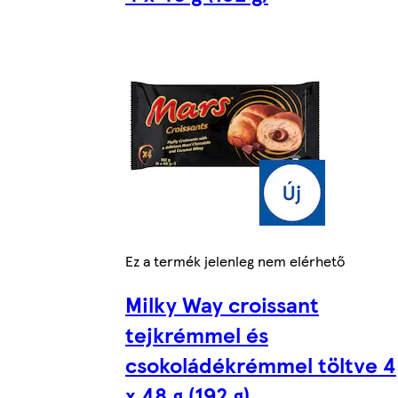
Ez a termék jelenleg nem elérhető
Milky Way croissant
tejkrémmel és
csokoládékrémmel töltve 4
x 48 g (192 g)