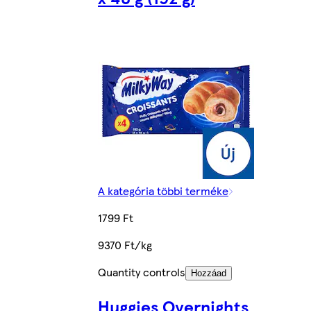
A kategória többi terméke
1799 Ft
9370 Ft/kg
Quantity controls
Hozzáad
Huggies Overnights