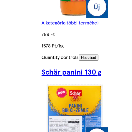
A kategória többi terméke
789 Ft
1578 Ft/kg
Quantity controls
Hozzáad
Schär panini 130 g