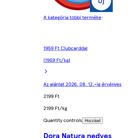
A kategória többi terméke
1959 Ft Clubcarddal
(1959 Ft/kg)
Az ajánlat 2026. 08. 12.-ig érvényes
2199 Ft
2199 Ft/kg
Quantity controls
Hozzáad
Dora Natura nedves