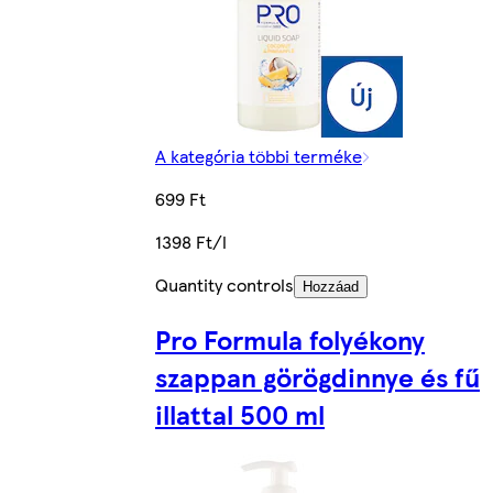
A kategória többi terméke
699 Ft
1398 Ft/l
Quantity controls
Hozzáad
Pro Formula folyékony
szappan görögdinnye és fű
illattal 500 ml