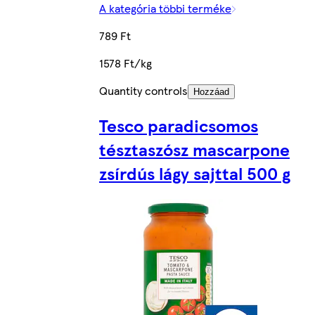
A kategória többi terméke
789 Ft
1578 Ft/kg
Quantity controls
Hozzáad
Tesco paradicsomos
tésztaszósz mascarpone
zsírdús lágy sajttal 500 g