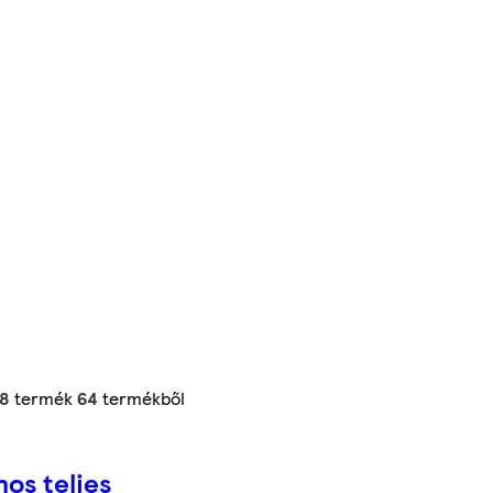
8
termék
64
termékből
os teljes