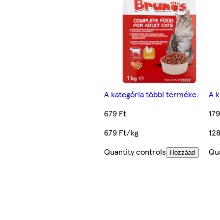
A kategória többi terméke
A k
679 Ft
179
679 Ft/kg
12
Quantity controls
Qua
Hozzáad