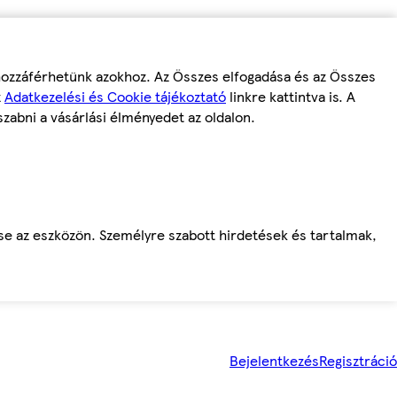
 hozzáférhetünk azokhoz. Az Összes elfogadása és az Összes
z
Adatkezelési és Cookie tájékoztató
linkre kattintva is. A
szabni a vásárlási élményedet az oldalon.
ése az eszközön. Személyre szabott hirdetések és tartalmak,
Bejelentkezés
Regisztráció