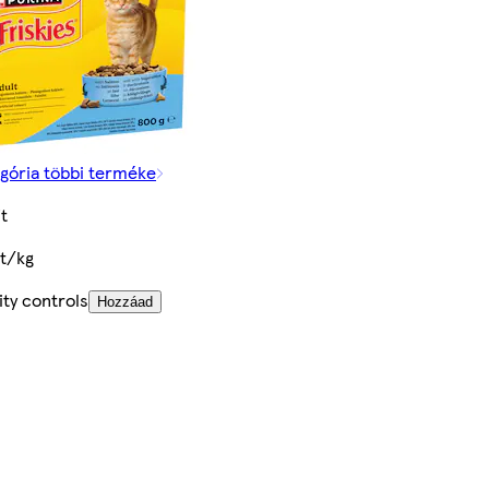
egória többi terméke
t
Ft/kg
ty controls
Hozzáad