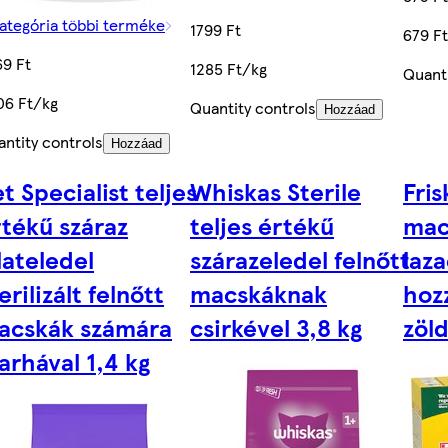
ategória többi terméke
1799 Ft
679 F
69 Ft
1285 Ft/kg
Quanti
06 Ft/kg
Quantity controls
Hozzáad
ntity controls
Hozzáad
t Specialist teljes
Whiskas Sterile
Fris
rtékű száraz
teljes értékű
mac
lateledel
szárazeledel felnőtt
laza
erilizált felnőtt
macskáknak
hoz
acskák számára
csirkével 3,8 kg
zöl
arhával 1,4 kg