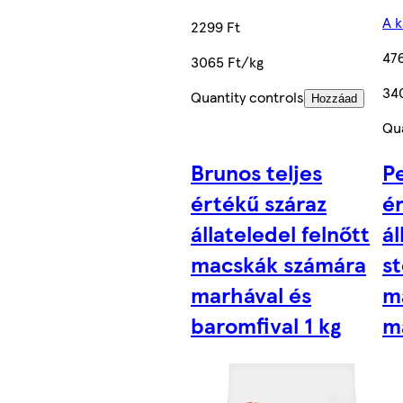
A k
2299 Ft
47
3065 Ft/kg
34
Quantity controls
Hozzáad
Qua
Brunos teljes
Pe
értékű száraz
é
állateledel felnőtt
ál
macskák számára
st
marhával és
m
baromfival 1 kg
m