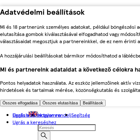
Adatvédelmi beállítások
Mi és 18 partnerünk személyes adatokat, például böngészési a
elutasítása gombok kiválasztásával elfogadhatod vagy módosíth
választásaidat megosztjuk a partnereinkkel, de ez nem érinti a
A hozzájárulási beállításokat bármikor módosíthatod a láblécben 
Mi és partnereink adataidat a következő célokra ha
Pontos helyadatok használata. Az eszköz jellemzőinek aktív viz
hirdetések és tartalmak mérése, közönségkutatás és szolgálta
Összes elfogadása
Összes elutasítása
Beállítások
Ugrás a fő tartalomra
English
Hogyan rendelj
Segítség
Ugrás a kereséshez