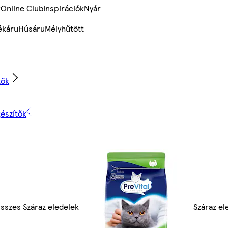
k
Online Club
Inspirációk
Nyár
ékáru
Húsáru
Mélyhűtött
tők
gészítők
sszes Száraz eledelek
Száraz el