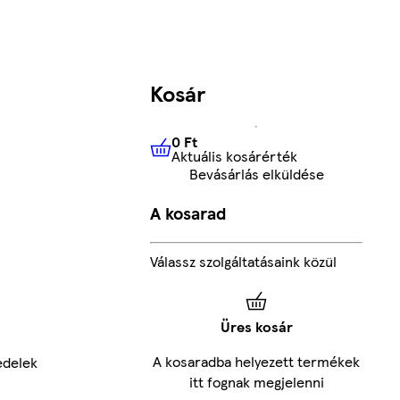
Kosár
0 Ft
Aktuális kosárérték
0 Ft
Aktuális kosárérték
Bevásárlás elküldése
A kosarad
Válassz szolgáltatásaink közül
Üres kosár
A kosaradba helyezett termékek
edelek
itt fognak megjelenni