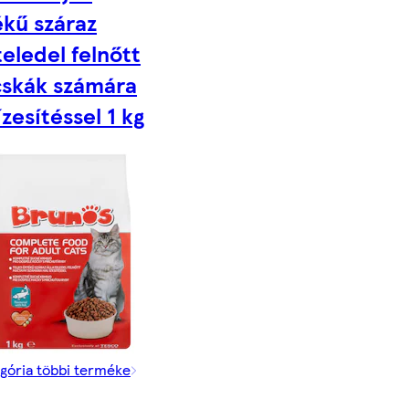
ékű száraz
teledel felnőtt
skák számára
ízesítéssel 1 kg
egória többi terméke
t