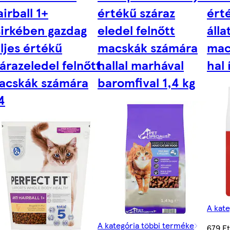
irball 1+
értékű száraz
ért
sirkében gazdag
eledel felnőtt
álla
ljes értékű
macskák számára
mac
árazeledel felnőtt
hallal marhával
hal 
acskák számára
baromfival 1,4 kg
4
A kat
A kategória többi terméke
679 F