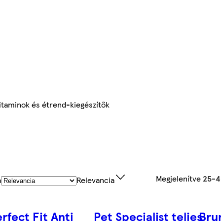
itaminok és étrend-kiegészítők
Megjelenítve
25-4
a
Relevancia
rfect Fit Anti
Pet Specialist teljes
Brun