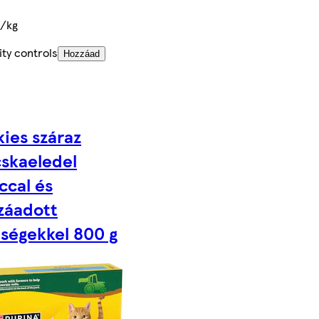
t/kg
ty controls
Hozzáad
kies száraz
skaeledel
ccal és
záadott
dségekkel 800 g