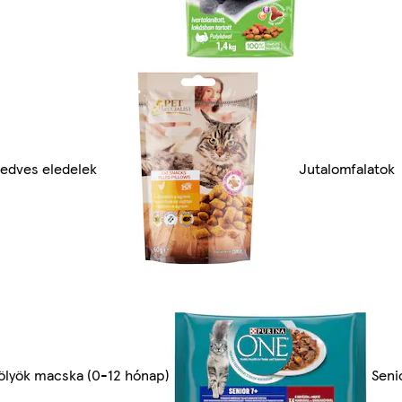
edves eledelek
Jutalomfalatok
ölyök macska (0-12 hónap)
Seni