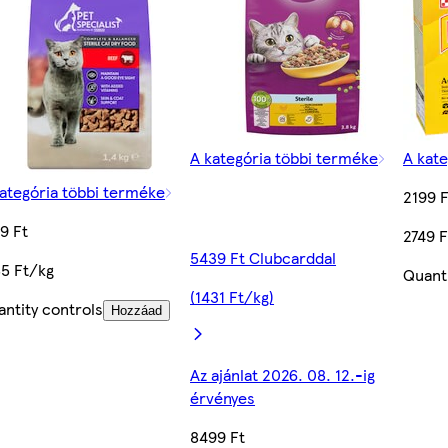
A kategória többi terméke
A kat
ategória többi terméke
2199 F
9 Ft
2749 
5439 Ft Clubcarddal
85 Ft/kg
Quanti
(1431 Ft/kg)
ntity controls
Hozzáad
Az ajánlat 2026. 08. 12.-ig
érvényes
8499 Ft