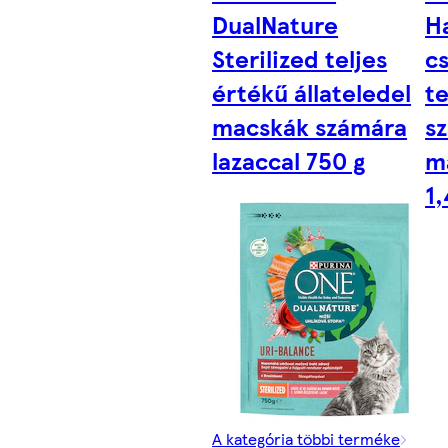
DualNature
Ha
Sterilized teljes
c
értékű állateledel
te
macskák számára
sz
lazaccal 750 g
m
1,
A kategória többi terméke