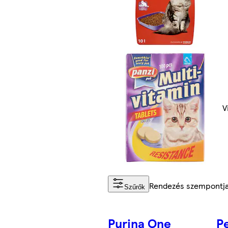
V
Rendezés szempontj
Szűrők
Purina One
Pe