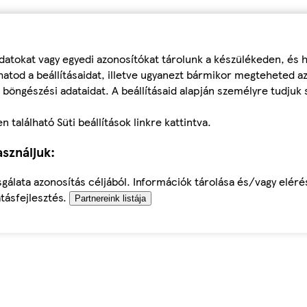
datokat vagy egyedi azonosítókat tárolunk a készülékeden, és
atod a beállításaidat, illetve ugyanezt bármikor megteheted a
 böngészési adataidat. A beállításaid alapján személyre tudjuk 
található Süti beállítások linkre kattintva.
sználjuk:
sgálata azonosítás céljából. Információk tárolása és/vagy elér
tásfejlesztés.
Partnereink listája