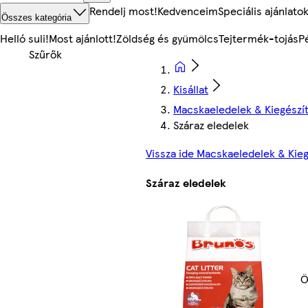
Rendelj most!
Kedvenceim
Speciális ajánlato
Összes kategória
Helló suli!
Most ajánlott!
Zöldség és gyümölcs
Tejtermék-tojás
P
Kisállat
Macskaeledelek & Kiegészí
Száraz eledelek
Vissza ide Macskaeledelek & Kie
Száraz eledelek
Ö