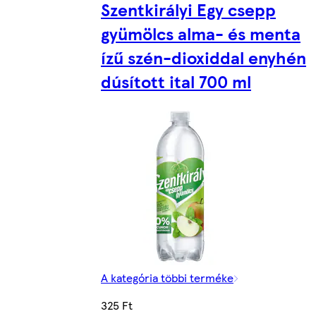
Szentkirályi Egy csepp
gyümölcs alma- és menta
ízű szén-dioxiddal enyhén
dúsított ital 700 ml
A kategória többi terméke
325 Ft