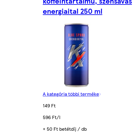
koffeintartalmú, szénsavas
energiaital 250 ml
A kategória többi terméke
149 Ft
596 Ft/l
+ 50 Ft betétdíj / db