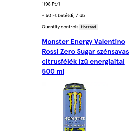
1198 Ft/l
+ 50 Ft betétdíj / db
Quantity controls
Hozzáad
Monster Energy Valentino
Rossi Zero Sugar szénsavas
citrusfélék ízű energiaital
500 ml