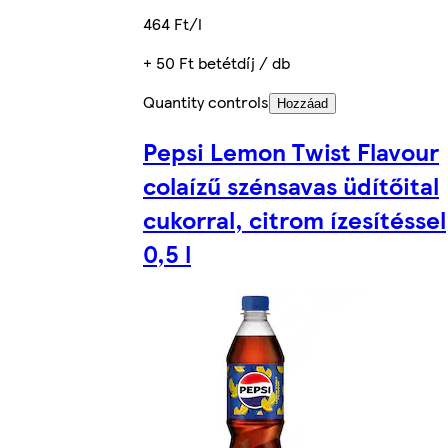
464 Ft/l
+ 50 Ft betétdíj / db
Quantity controls
Hozzáad
Pepsi Lemon Twist Flavour
colaízű szénsavas üdítőital
cukorral, citrom ízesítéssel
0,5 l