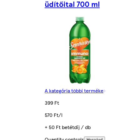
üdítőital 700 ml
A kategória többi terméke
399 Ft
570 Ft/l
+ 50 Ft betétdíj / db
Quantity controls
Hozzáad