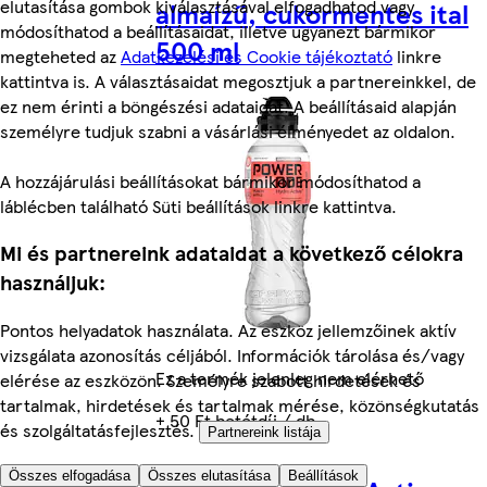
elutasítása gombok kiválasztásával elfogadhatod vagy
almaízű, cukormentes ital
módosíthatod a beállításaidat, illetve ugyanezt bármikor
500 ml
megteheted az
Adatkezelési és Cookie tájékoztató
linkre
kattintva is. A választásaidat megosztjuk a partnereinkkel, de
ez nem érinti a böngészési adataidat. A beállításaid alapján
személyre tudjuk szabni a vásárlási élményedet az oldalon.
A hozzájárulási beállításokat bármikor módosíthatod a
láblécben található Süti beállítások linkre kattintva.
Mi és partnereink adataidat a következő célokra
használjuk:
Pontos helyadatok használata. Az eszköz jellemzőinek aktív
vizsgálata azonosítás céljából. Információk tárolása és/vagy
Ez a termék jelenleg nem elérhető
elérése az eszközön. Személyre szabott hirdetések és
tartalmak, hirdetések és tartalmak mérése, közönségkutatás
+ 50 Ft betétdíj / db
és szolgáltatásfejlesztés.
Partnereink listája
Összes elfogadása
Összes elutasítása
Beállítások