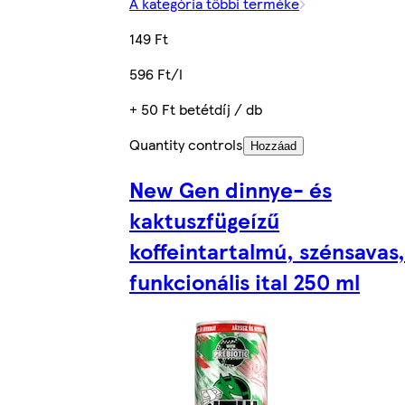
A kategória többi terméke
149 Ft
596 Ft/l
+ 50 Ft betétdíj / db
Quantity controls
Hozzáad
New Gen dinnye- és
kaktuszfügeízű
koffeintartalmú, szénsavas,
funkcionális ital 250 ml