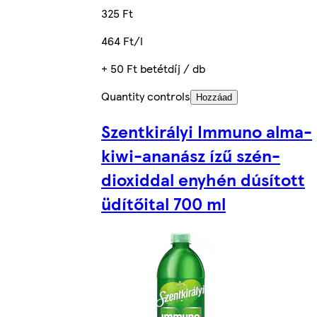
325 Ft
464 Ft/l
+ 50 Ft betétdíj / db
Quantity controls
Hozzáad
Szentkirályi Immuno alma-
kiwi-ananász ízű szén-
dioxiddal enyhén dúsított
üdítőital 700 ml