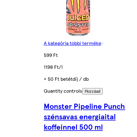
A kategória többi terméke
599 Ft
1198 Ft/l
+ 50 Ft betétdíj / db
Quantity controls
Hozzáad
Monster Pipeline Punch
szénsavas energiaital
koffeinnel 500 ml