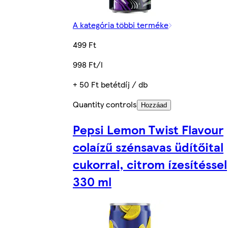
A kategória többi terméke
499 Ft
998 Ft/l
+ 50 Ft betétdíj / db
Quantity controls
Hozzáad
Pepsi Lemon Twist Flavour
colaízű szénsavas üdítőital
cukorral, citrom ízesítéssel
330 ml