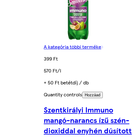
A kategória többi terméke
399 Ft
570 Ft/l
+ 50 Ft betétdíj / db
Quantity controls
Hozzáad
Szentkirályi Immuno
mangó-narancs ízű szén-
dioxiddal enyhén dúsított