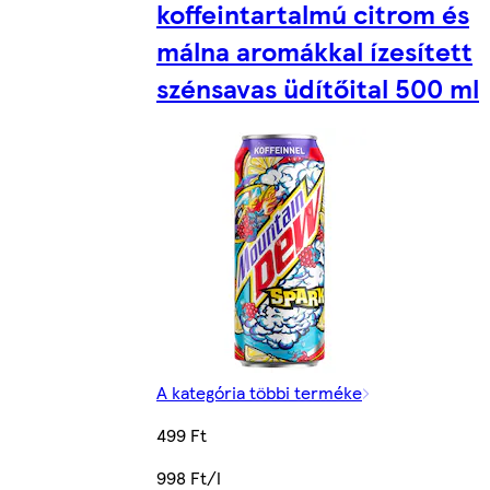
koffeintartalmú citrom és
málna aromákkal ízesített
szénsavas üdítőital 500 ml
A kategória többi terméke
499 Ft
998 Ft/l