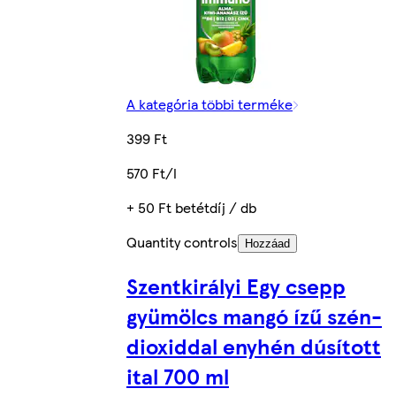
A kategória többi terméke
399 Ft
570 Ft/l
+ 50 Ft betétdíj / db
Quantity controls
Hozzáad
Szentkirályi Egy csepp
gyümölcs mangó ízű szén-
dioxiddal enyhén dúsított
ital 700 ml