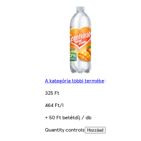
A kategória többi terméke
325 Ft
464 Ft/l
+ 50 Ft betétdíj / db
Quantity controls
Hozzáad