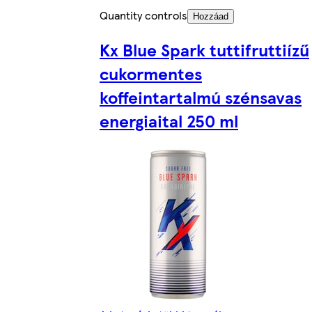
Quantity controls
Hozzáad
Kx Blue Spark tuttifruttiízű
cukormentes
koffeintartalmú szénsavas
energiaital 250 ml