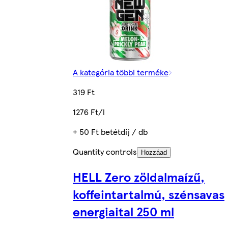
A kategória többi terméke
319 Ft
1276 Ft/l
+ 50 Ft betétdíj / db
Quantity controls
Hozzáad
HELL Zero zöldalmaízű,
koffeintartalmú, szénsavas
energiaital 250 ml