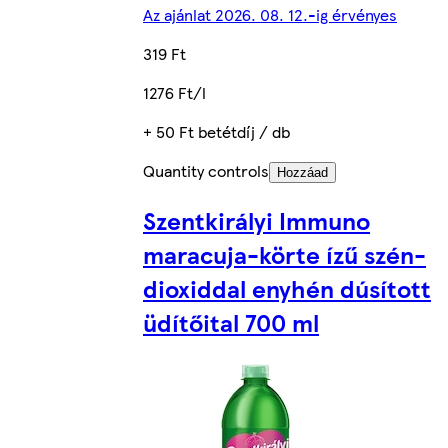
Az ajánlat 2026. 08. 12.-ig érvényes
319 Ft
1276 Ft/l
+ 50 Ft betétdíj / db
Quantity controls
Hozzáad
Szentkirályi Immuno
maracuja-körte ízű szén-
dioxiddal enyhén dúsított
üdítőital 700 ml