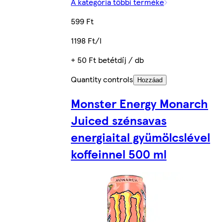
A kategória többi terméke
599 Ft
1198 Ft/l
+ 50 Ft betétdíj / db
Quantity controls
Hozzáad
Monster Energy Monarch
Juiced szénsavas
energiaital gyümölcslével
koffeinnel 500 ml