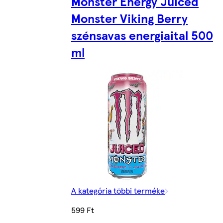
Monster Energy Juiced
Monster Viking Berry
szénsavas energiaital 500
ml
A kategória többi terméke
599 Ft