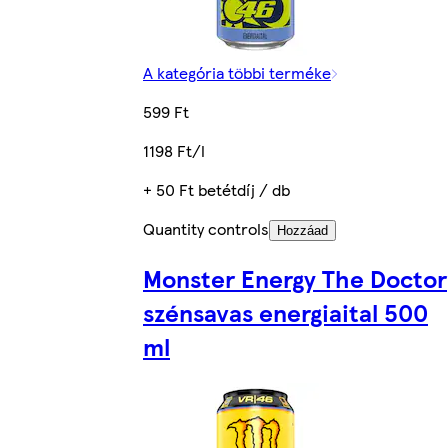
A kategória többi terméke
599 Ft
1198 Ft/l
+ 50 Ft betétdíj / db
Quantity controls
Hozzáad
Monster Energy The Doctor
szénsavas energiaital 500
ml