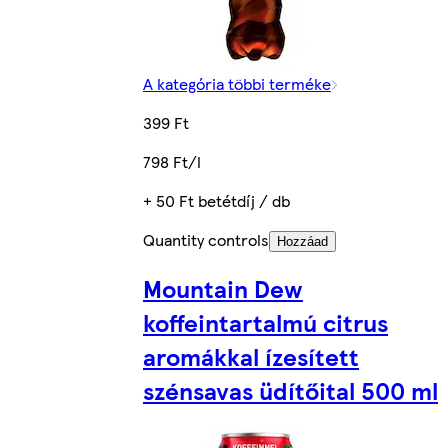
A kategória többi terméke
399 Ft
798 Ft/l
+ 50 Ft betétdíj / db
Quantity controls
Hozzáad
Mountain Dew
koffeintartalmú citrus
aromákkal ízesített
szénsavas üdítőital 500 ml