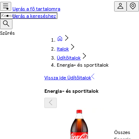
Ugrás a fő tartalomra
Ugrás a kereséshez
Italok
Üdítőitalok
Energia- és sportitalok
Vissza ide Üdítőitalok
Energia- és sportitalok
Összes