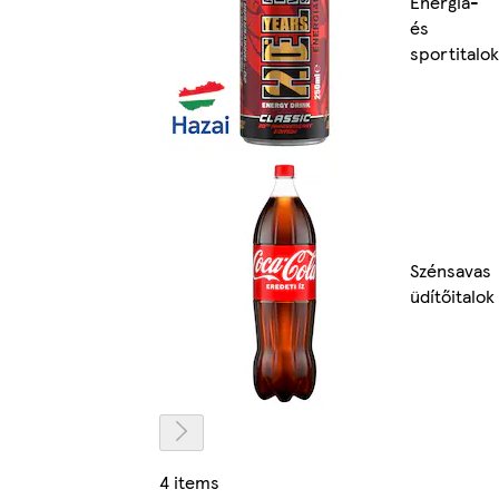
Energia-
és
sportitalok
Szénsavas
üdítőitalok
4 items