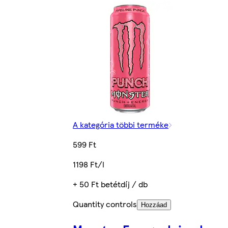
A kategória többi terméke
599 Ft
1198 Ft/l
+ 50 Ft betétdíj / db
Quantity controls
Hozzáad