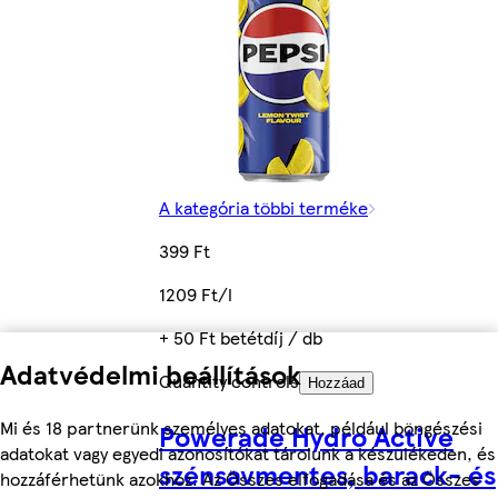
A kategória többi terméke
399 Ft
1209 Ft/l
+ 50 Ft betétdíj / db
Adatvédelmi beállítások
Quantity controls
Hozzáad
Mi és 18 partnerünk személyes adatokat, például böngészési
Powerade Hydro Active
adatokat vagy egyedi azonosítókat tárolunk a készülékeden, és
szénsavmentes, barack- és
hozzáférhetünk azokhoz. Az Összes elfogadása és az Összes