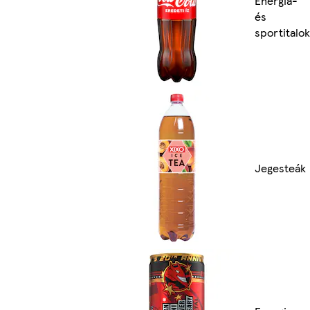
Energia-
és
sportitalok
Jegesteák