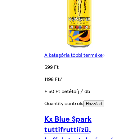
A kategória többi terméke
599 Ft
1198 Ft/l
+ 50 Ft betétdíj / db
Quantity controls
Hozzáad
Kx Blue Spark
tuttifruttiízű,