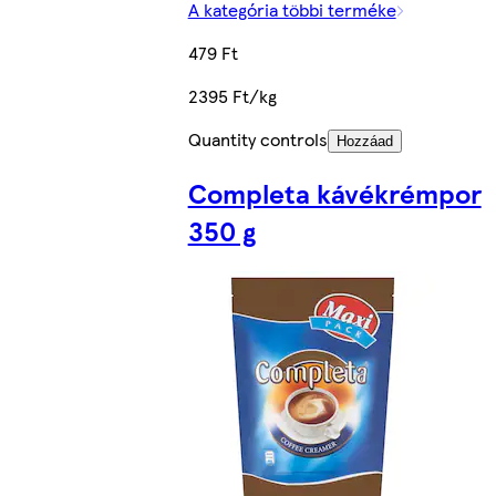
A kategória többi terméke
479 Ft
2395 Ft/kg
Quantity controls
Hozzáad
Completa kávékrémpor
350 g