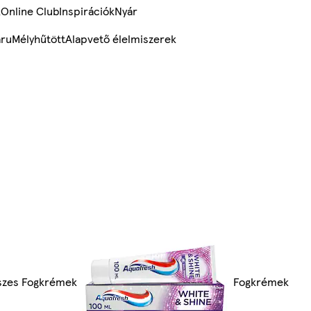
k
Online Club
Inspirációk
Nyár
ru
Mélyhűtött
Alapvető élelmiszerek
szes Fogkrémek
Fogkrémek