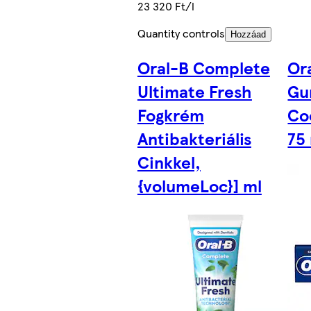
23 320 Ft/l
Quantity controls
Hozzáad
Oral-B Complete
Or
Ultimate Fresh
Gu
Fogkrém
Co
Antibakteriális
75
Cinkkel,
{volumeLoc}] ml