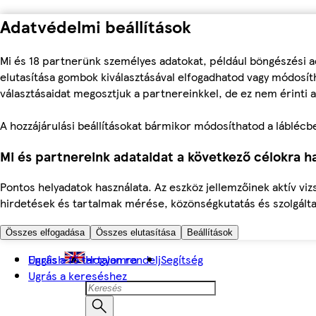
Adatvédelmi beállítások
Mi és 18 partnerünk személyes adatokat, például böngészési a
elutasítása gombok kiválasztásával elfogadhatod vagy módosíth
választásaidat megosztjuk a partnereinkkel, de ez nem érinti a
A hozzájárulási beállításokat bármikor módosíthatod a láblécben 
Mi és partnereink adataidat a következő célokra ha
Pontos helyadatok használata. Az eszköz jellemzőinek aktív viz
hirdetések és tartalmak mérése, közönségkutatás és szolgálta
Összes elfogadása
Összes elutasítása
Beállítások
Ugrás a fő tartalomra
English
Hogyan rendelj
Segítség
Ugrás a kereséshez