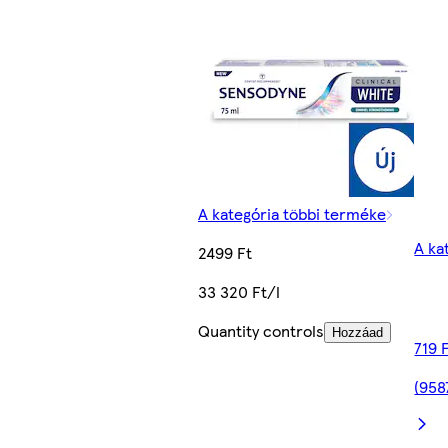
A kategória többi terméke
A ka
2499 Ft
33 320 Ft/l
Quantity controls
Hozzáad
719 
(958