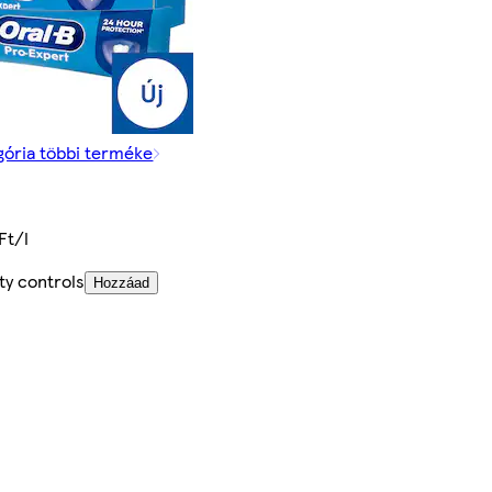
gória többi terméke
Ft/l
ty controls
Hozzáad