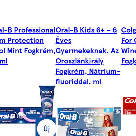
al-B Professional
Oral-B Kids 6+ – 6
Col
m Protection
Éves
For 
ol Mint Fogkrém,
Gyermekeknek, Az
Wine
 ml
Oroszlánkirály
Fog
Fogkrém, Nátrium-
fluoriddal, ml