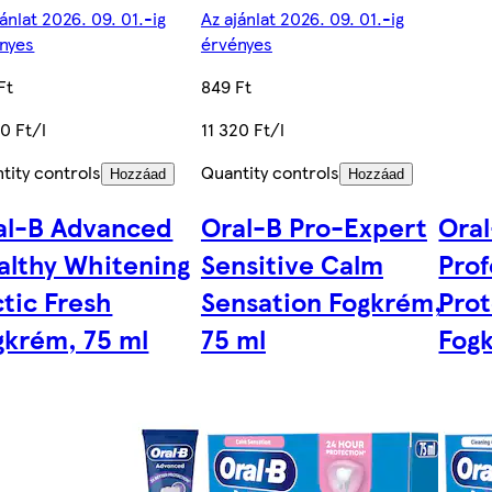
jánlat 2026. 09. 01.-ig
Az ajánlat 2026. 09. 01.-ig
nyes
érvényes
Ft
849 Ft
20 Ft/l
11 320 Ft/l
tity controls
Quantity controls
Hozzáad
Hozzáad
al-B Advanced
Oral-B Pro-Expert
Oral
althy Whitening
Sensitive Calm
Prof
ctic Fresh
Sensation Fogkrém,
Prot
gkrém, 75 ml
75 ml
Fogk