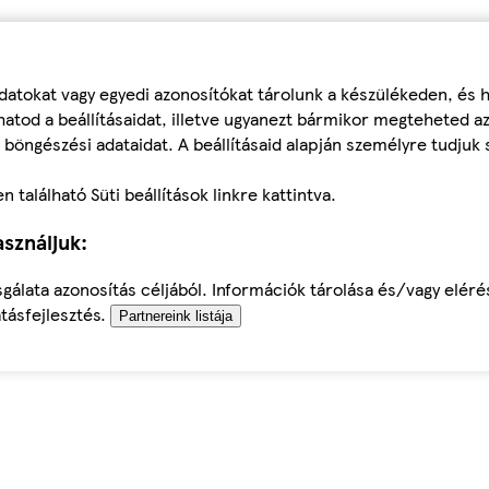
datokat vagy egyedi azonosítókat tárolunk a készülékeden, és
atod a beállításaidat, illetve ugyanezt bármikor megteheted a
 böngészési adataidat. A beállításaid alapján személyre tudjuk 
található Süti beállítások linkre kattintva.
sználjuk:
sgálata azonosítás céljából. Információk tárolása és/vagy elér
tásfejlesztés.
Partnereink listája