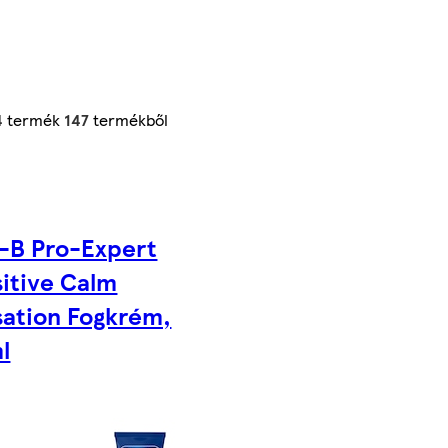
4
termék
147
termékből
-B Pro-Expert
itive Calm
sation Fogkrém,
l