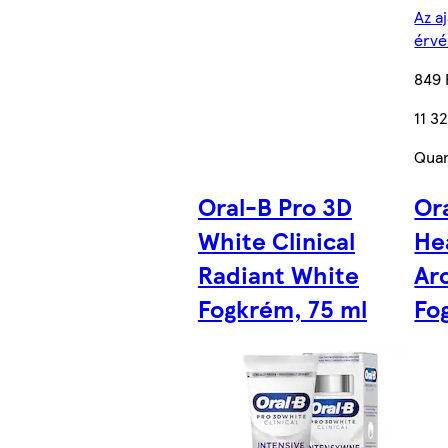
Az a
érvé
849 
11 3
Quan
Oral-B Pro 3D
Or
White Clinical
He
Radiant White
Ar
Fogkrém, 75 ml
Fo