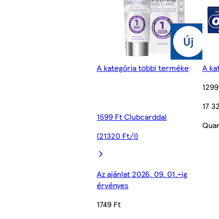
A kategória többi terméke
A ka
1299
17 3
1599 Ft Clubcarddal
Quan
(21320 Ft/l)
Az ajánlat 2026. 09. 01.-ig
érvényes
1749 Ft