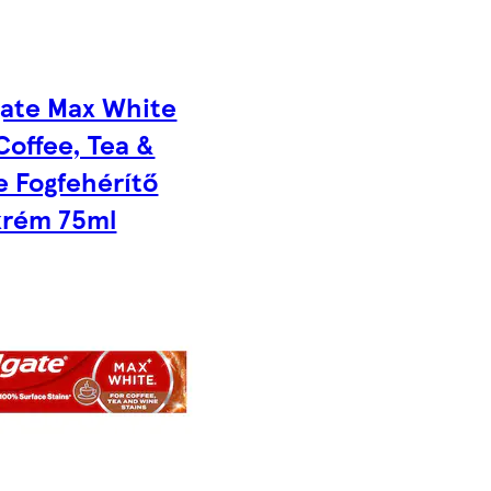
gate Max White
Coffee, Tea &
 Fogfehérítő
krém 75ml