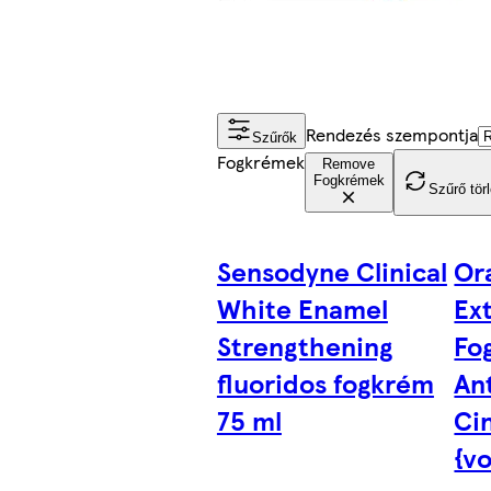
Rendezés szempontja
Szűrők
Fogkrémek
Remove
Fogkrémek
Szűrő tör
Sensodyne Clinical
Or
White Enamel
Ex
Strengthening
Fo
fluoridos fogkrém
Ant
75 ml
Ci
{v