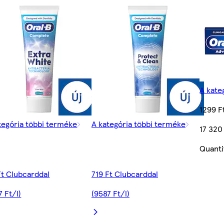
A kate
1299 F
tegória többi terméke
A kategória többi terméke
17 320
Quanti
Ft Clubcarddal
719 Ft Clubcarddal
7 Ft/l)
(9587 Ft/l)