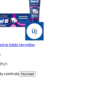
gória többi terméke
t
 Ft/l
ty controls
Hozzáad