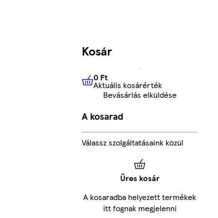
Kosár
0 Ft
Aktuális kosárérték
0 Ft
Aktuális kosárérték
Bevásárlás elküldése
A kosarad
Válassz szolgáltatásaink közül
Üres kosár
A kosaradba helyezett termékek
itt fognak megjelenni