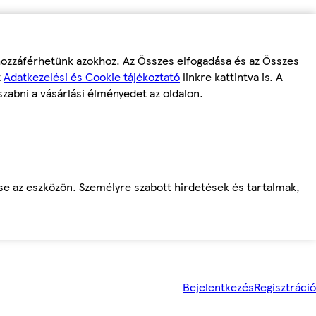
 hozzáférhetünk azokhoz. Az Összes elfogadása és az Összes
z
Adatkezelési és Cookie tájékoztató
linkre kattintva is. A
szabni a vásárlási élményedet az oldalon.
ése az eszközön. Személyre szabott hirdetések és tartalmak,
Bejelentkezés
Regisztráció