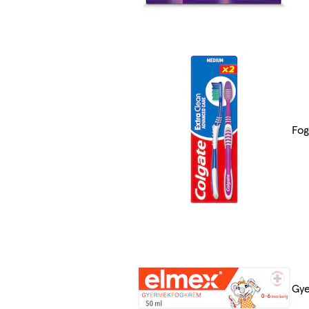
Fog
Gye