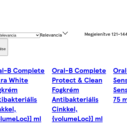
Megjelenítve
121-14
Relevancia
lése
al-B Complete
Oral-B Complete
Oral
tra White
Protect & Clean
Sens
gkrém
Fogkrém
Sen
ibakteriális
Antibakteriális
75 m
nkkel,
Cinkkel,
olumeLoc}] ml
{volumeLoc}] ml