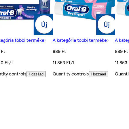
tegória többi terméke
A kategória többi terméke
A kate
 Ft
889 Ft
889 Ft
20 Ft/l
11 853 Ft/l
11 853 
tity controls
Quantity controls
Quanti
Hozzáad
Hozzáad