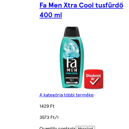
Fa Men Xtra Cool tusfürdő
400 ml
A kategória többi terméke
1429 Ft
3573 Ft/l
Quantity controls
Hozzáad