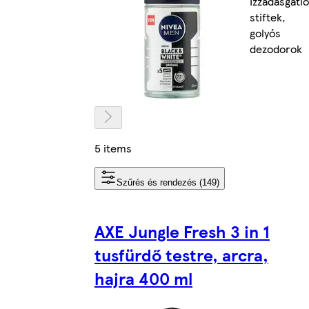
Izzadásgátló
stiftek,
golyós
dezodorok
5 items
Szűrés és rendezés (149)
AXE Jungle Fresh 3 in 1
tusfürdő testre, arcra,
hajra 400 ml