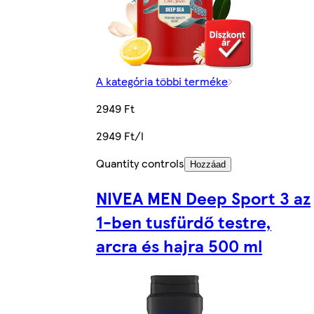
A kategória többi terméke
2949 Ft
2949 Ft/l
Quantity controls
Hozzáad
NIVEA MEN Deep Sport 3 az
1-ben tusfürdő testre,
arcra és hajra 500 ml