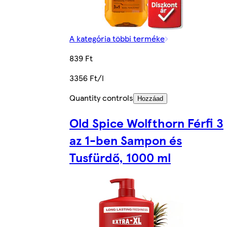
A kategória többi terméke
839 Ft
3356 Ft/l
Quantity controls
Hozzáad
Old Spice Wolfthorn Férfi 3
az 1-ben Sampon és
Tusfürdő, 1000 ml