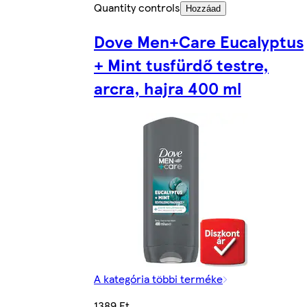
Quantity controls
Hozzáad
Dove Men+Care Eucalyptus
+ Mint tusfürdő testre,
arcra, hajra 400 ml
A kategória többi terméke
1389 Ft