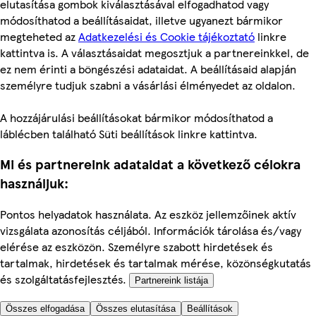
elutasítása gombok kiválasztásával elfogadhatod vagy
módosíthatod a beállításaidat, illetve ugyanezt bármikor
megteheted az
Adatkezelési és Cookie tájékoztató
linkre
kattintva is. A választásaidat megosztjuk a partnereinkkel, de
ez nem érinti a böngészési adataidat. A beállításaid alapján
személyre tudjuk szabni a vásárlási élményedet az oldalon.
A hozzájárulási beállításokat bármikor módosíthatod a
láblécben található Süti beállítások linkre kattintva.
Mi és partnereink adataidat a következő célokra
használjuk:
Pontos helyadatok használata. Az eszköz jellemzőinek aktív
vizsgálata azonosítás céljából. Információk tárolása és/vagy
elérése az eszközön. Személyre szabott hirdetések és
tartalmak, hirdetések és tartalmak mérése, közönségkutatás
és szolgáltatásfejlesztés.
Partnereink listája
Összes elfogadása
Összes elutasítása
Beállítások