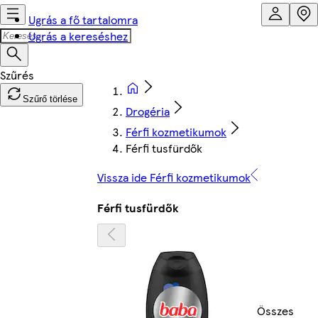
Ugrás a fő tartalomra
Ugrás a kereséshez
Szűrő törlése
Drogéria
Férfi kozmetikumok
Férfi tusfürdők
Vissza ide Férfi kozmetikumok
Férfi tusfürdők
Összes