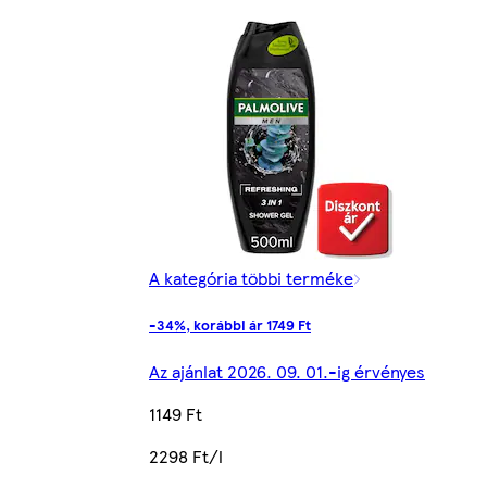
A kategória többi terméke
-34%, korábbi ár 1749 Ft
Az ajánlat 2026. 09. 01.-ig érvényes
1149 Ft
2298 Ft/l