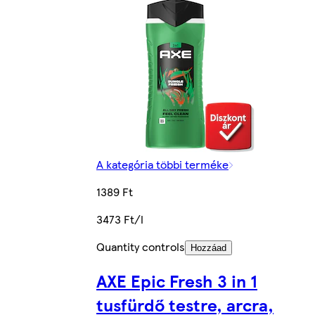
A kategória többi terméke
1389 Ft
3473 Ft/l
Quantity controls
Hozzáad
AXE Epic Fresh 3 in 1
tusfürdő testre, arcra,