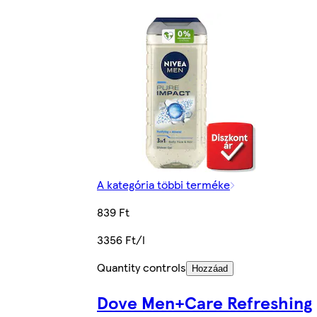
A kategória többi terméke
839 Ft
3356 Ft/l
Quantity controls
Hozzáad
Dove Men+Care Refreshing