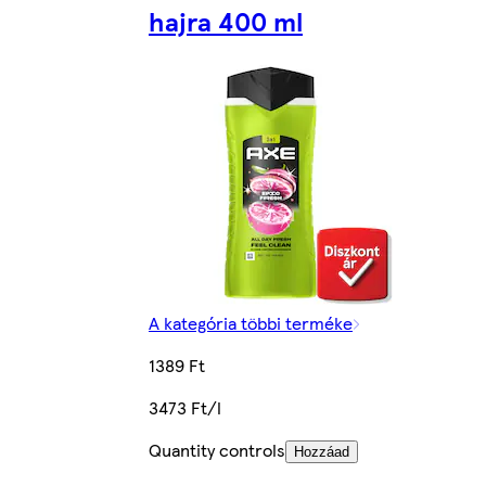
hajra 400 ml
A kategória többi terméke
1389 Ft
3473 Ft/l
Quantity controls
Hozzáad