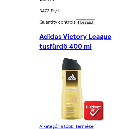
3473 Ft/l
Quantity controls
Hozzáad
Adidas Victory League
tusfürdő 400 ml
A kategória többi terméke