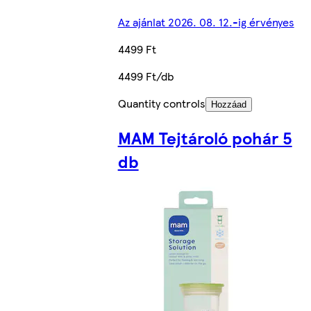
Az ajánlat 2026. 08. 12.-ig érvényes
4499 Ft
4499 Ft/db
Quantity controls
Hozzáad
MAM Tejtároló pohár 5
db